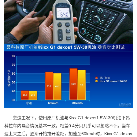
怠速工况下，使用原厂机油与Kixx G1 dexos1 5W-30机油下昂
科拉车内噪音情况基本一致，相差0.4分贝几乎可以忽略不计。当车
速上来之后，逐渐开始拉开差距，加速至60km/h时，Kixx G1 dexos